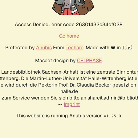
Access Denied: error code 26301432c34cf028.
Go home
Protected by
Anubis
From
Techaro
. Made with ❤️ in 🇨🇦.
Mascot design by
CELPHASE
.
d Landesbibliothek Sachsen-Anhalt ist eine zentrale Einrichtu
ttenberg. Die Martin-Luther-Universität Halle-Wittenberg ist 
ie wird durch die Rektorin Prof. Dr. Claudia Becker gesetzlich
halle.de
 zum Service wenden Sie sich bitte an shareit.admin@biblioth
--
Imprint
This website is running Anubis version
.
v1.25.0