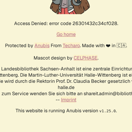
Access Denied: error code 26301432c34cf028.
Go home
Protected by
Anubis
From
Techaro
. Made with ❤️ in 🇨🇦.
Mascot design by
CELPHASE
.
d Landesbibliothek Sachsen-Anhalt ist eine zentrale Einrichtu
ttenberg. Die Martin-Luther-Universität Halle-Wittenberg ist 
ie wird durch die Rektorin Prof. Dr. Claudia Becker gesetzlich
halle.de
 zum Service wenden Sie sich bitte an shareit.admin@biblioth
--
Imprint
This website is running Anubis version
.
v1.25.0