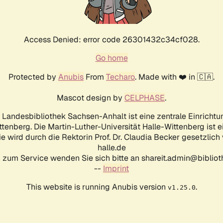
Access Denied: error code 26301432c34cf028.
Go home
Protected by
Anubis
From
Techaro
. Made with ❤️ in 🇨🇦.
Mascot design by
CELPHASE
.
d Landesbibliothek Sachsen-Anhalt ist eine zentrale Einrichtu
ttenberg. Die Martin-Luther-Universität Halle-Wittenberg ist 
ie wird durch die Rektorin Prof. Dr. Claudia Becker gesetzlich
halle.de
 zum Service wenden Sie sich bitte an shareit.admin@biblioth
--
Imprint
This website is running Anubis version
.
v1.25.0