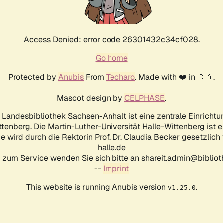
Access Denied: error code 26301432c34cf028.
Go home
Protected by
Anubis
From
Techaro
. Made with ❤️ in 🇨🇦.
Mascot design by
CELPHASE
.
d Landesbibliothek Sachsen-Anhalt ist eine zentrale Einrichtu
ttenberg. Die Martin-Luther-Universität Halle-Wittenberg ist 
ie wird durch die Rektorin Prof. Dr. Claudia Becker gesetzlich
halle.de
 zum Service wenden Sie sich bitte an shareit.admin@biblioth
--
Imprint
This website is running Anubis version
.
v1.25.0